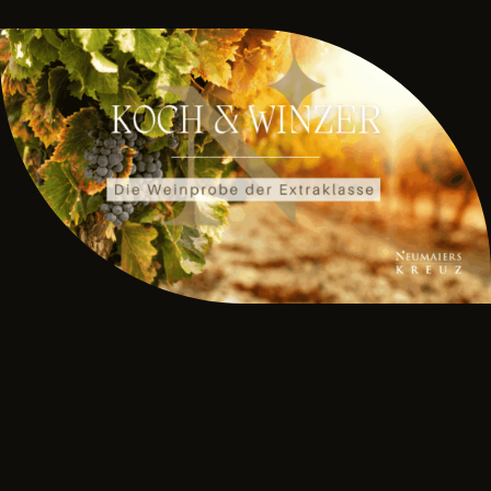
Uncategorized
ANMELDUNG ZUM
NEWSLETTER
Melden Sie sich jetzt für unseren Newsletter an
und verpassen Sie keine kulinarischen
Highlights mehr! Entdecken Sie exklusive
Rezepte, besondere Arrangements und
spannende Events direkt in Ihrem
Posteingang.