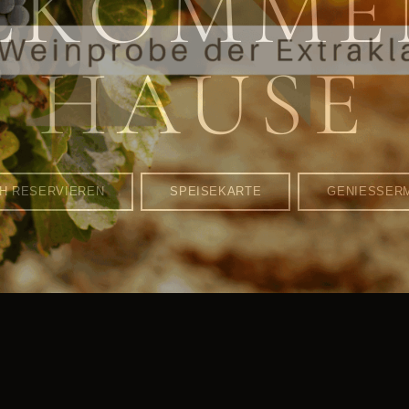
LKOMME
HAUSE
CH RESERVIEREN
SPEISEKARTE
GENIESSER